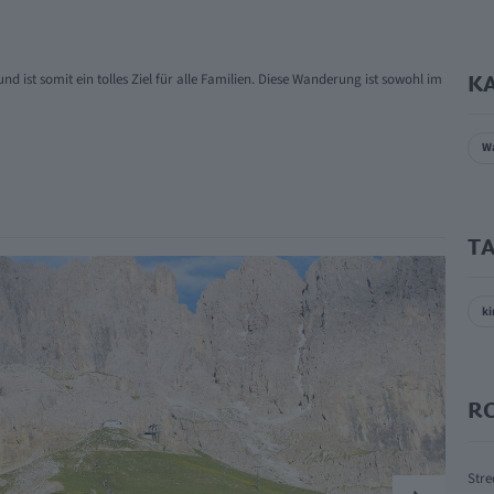
d ist somit ein tolles Ziel für alle Familien. Diese Wanderung ist sowohl im
K
W
T
ki
R
Stre