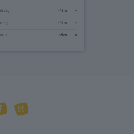
fstieg
448 m
Aufstieg
stieg
449 m
Abstieg
atus
offen
Status