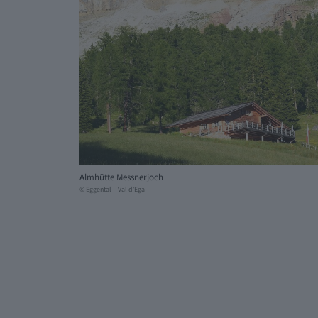
Almhütte Messnerjoch
© Eggental – Val d’Ega