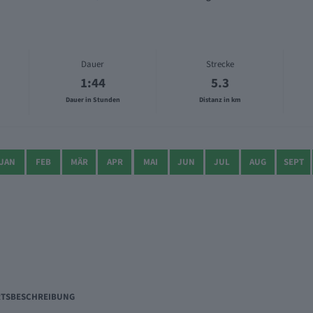
Dauer
Strecke
1:44
5.3
Dauer in Stunden
Distanz in km
JAN
FEB
MÄR
APR
MAI
JUN
JUL
AUG
SEPT
TSBESCHREIBUNG