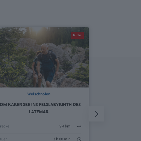
Mittel
Welschnofen
Karersee, 
OM KARER SEE INS FELSLABYRINTH DES
DOLOMITES WOR
LATEMAR
trecke
9,4 km
Strecke
auer
3 h 00 min
Dauer