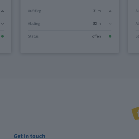
Aufstieg
31 m
Au
Abstieg
82 m
Ab
Status
offen
St
Get in touch