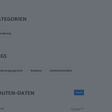
ATEGORIEN
anderung
AGS
nderwagengerecht
Rundtour
familienfreundlich
OUTEN-DATEN
Leicht
cke
5,3 km