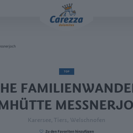
ssnerjoch
TOP
CHE FAMILIENWANDE
MHÜTTE MESSNERJ
Karersee, Tiers, Welschnofen
Zu den Favoriten hinzufügen