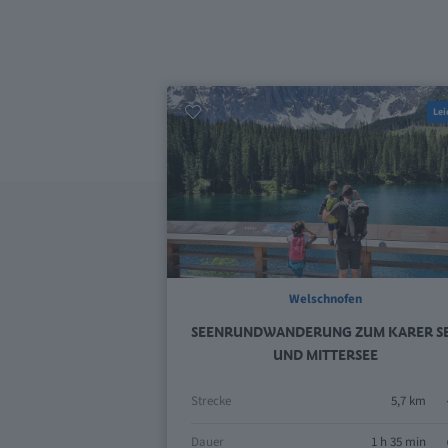
Lei
Welschnofen
SEENRUNDWANDERUNG ZUM KARER S
UND MITTERSEE
Strecke
5,7 km
Dauer
1 h 35 min