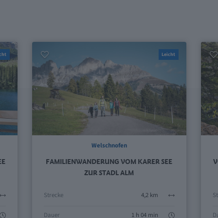
cht
Leicht
Welschnofen
EE
FAMILIENWANDERUNG VOM KARER SEE
V
ZUR STADL ALM
Strecke
4,2 km
S
Dauer
1 h 04 min
D