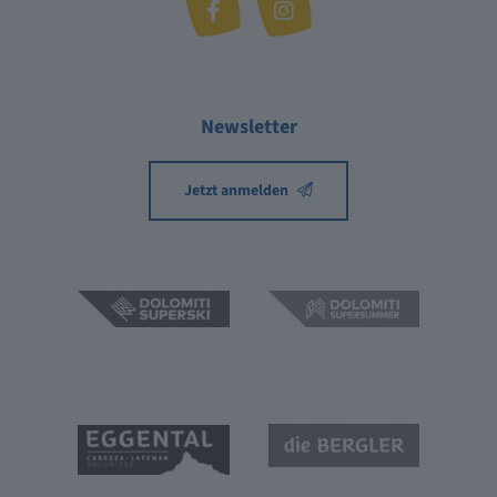
Variante
44A
rot
Paolina
43
Golf
blau
Newsletter
Jetzt anmelden
43A
Variante Golf
blau
45
Paolina
schwarz
45
Paolina
rot
53
Hubertus
blau