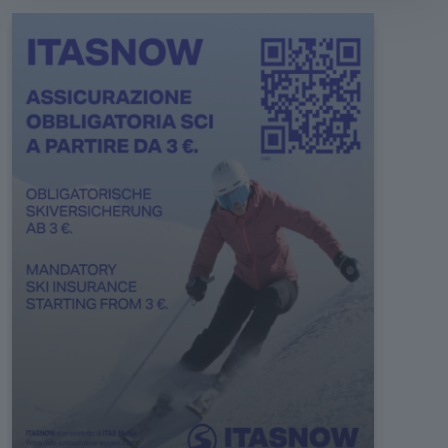
Variante
23
rot
Frommer
22
Frommer
blau
Welschnofen
24
blau
Talabfahrt
24B
Nani Fun Slope
blau
Variante
30A
blau
Tschein
Variante
30B
blau
Tschein
30
Tschein
rot