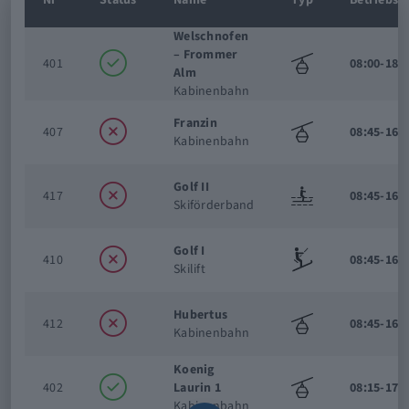
Welschnofen
– Frommer
401
08:00-18:
Alm
Kabinenbahn
Franzin
407
08:45-16:
Kabinenbahn
Golf II
417
08:45-16:
Skiförderband
Golf I
410
08:45-16:
Skilift
Hubertus
412
08:45-16:
Kabinenbahn
Koenig
402
Laurin 1
08:15-17:
Kabinenbahn