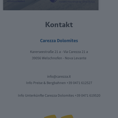
30
Tschein
blau
Kontakt
Carezza
15
blau
Snowpark
Carezza Dolomites
Karerseestraße 21 a - Via Carezza 21 a
40
Franzin
blau
39056 Welschnofen - Nova Levante
Variante
40A
blau
Franzin
info@carezza.it
Info Preise & Bergbahnen +39 0471 612527
Masarè -
44
rot
Rosengarten
Info Unterkünfte Carezza Dolomites +39 0471 619520
Masarè -
44
schwarz
Rosengarten